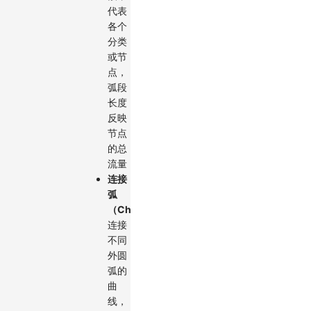
代表
各个
分类
或节
点，
弧段
长度
反映
节点
的总
流量
连接
弧
（Chords）
：
连接
不同
外圆
弧的
曲
线，