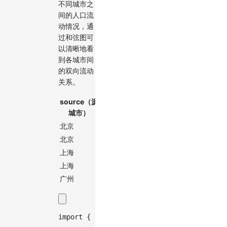
不同城市之
间的人口流
动情况，通
过和弦图可
以清晰地看
到各城市间
的双向流动
关系。
source（源
target（目
value（流
城市）
标城市）
动人口）
北京
上海
100,000
北京
广州
80,000
上海
北京
70,000
上海
广州
90,000
广州
深圳
120,000
import
{
Chart
}
from
'@antv/g2'
;