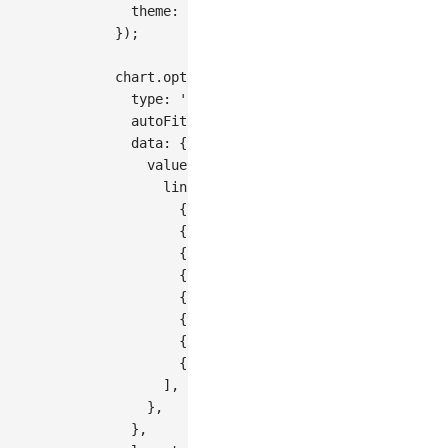
theme
:
'classic'
,
}
)
;
chart
.
options
(
{
type
:
'chord'
,
autoFit
:
true
,
data
:
{
value
:
{
links
:
[
{
source
:
'中国'
,
target
:
'美国'
,
{
source
:
'中国'
,
target
:
'日本'
,
{
source
:
'中国'
,
target
:
'韩国'
,
{
source
:
'美国'
,
target
:
'中国'
,
{
source
:
'美国'
,
target
:
'墨西哥'
{
source
:
'日本'
,
target
:
'中国'
,
{
source
:
'日本'
,
target
:
'韩国'
,
{
source
:
'韩国'
,
target
:
'中国'
,
]
,
}
,
}
,