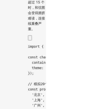
超过 15 个
时，和弦图
会变得拥挤
难读，连接
线重叠严
重。
import
{
Chart
}
from
'@antv/g2'
;
const
 chart 
=
new
Chart
(
{
container
:
'container'
,
theme
:
'classic'
,
}
)
;
// 模拟20个省份的数据，节点过多导致可读性差
const
 provinces 
=
[
'北京'
,
'上海'
,
'广州'
,