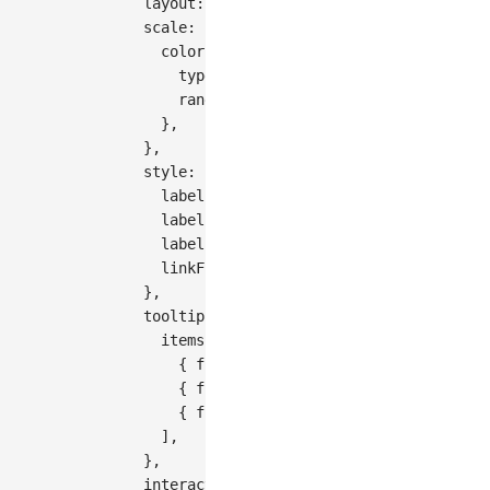
layout
:
{
nodeWidthRatio
:
0.05
}
,
scale
:
{
color
:
{
type
:
'ordinal'
,
range
:
[
'#5B8FF9'
,
'#5AD8A6'
,
'#F6B
}
,
}
,
style
:
{
labelFontSize
:
14
,
labelFontWeight
:
'bold'
,
labelFill
:
'#000'
,
linkFillOpacity
:
0.7
,
}
,
tooltip
:
{
items
:
[
{
field
:
'source'
,
name
:
'出口国'
}
,
{
field
:
'target'
,
name
:
'进口国'
}
,
{
field
:
'value'
,
name
:
'贸易额（亿美
]
,
}
,
interaction
:
[