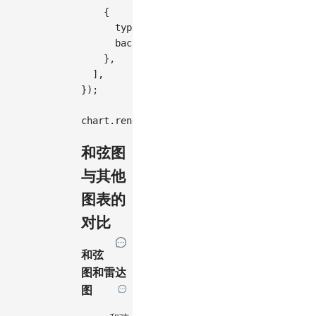
{
type
:
'elementHighlight'
,
background
:
true
,
}
,
]
,
}
)
;
chart
.
render
(
)
;
和弦图
与其他
图表的
对比
和弦
图和雷达
图