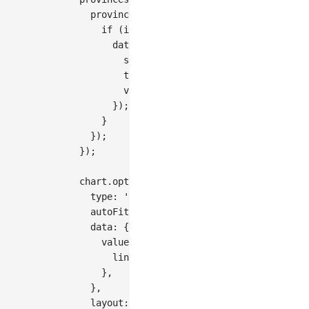
  provinces
.
forEach
(
(
target
,
 j
)
=>
{
if
(
i 
!==
 j 
&&
Math
.
random
(
)
>
0.7
)
{
      data
.
push
(
{
        source
,
        target
,
value
:
Math
.
floor
(
Math
.
random
(
)
*
}
)
;
}
}
)
;
}
)
;
chart
.
options
(
{
type
:
'chord'
,
autoFit
:
true
,
data
:
{
value
:
{
links
:
 data
.
slice
(
0
,
40
)
,
// 只取前
}
,
}
,
layout
:
{
nodeWidthRatio
:
0.05
}
,