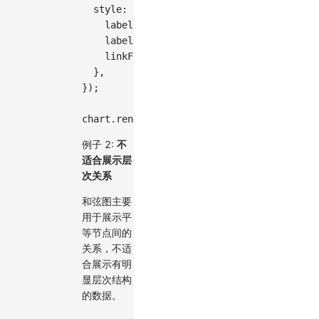
style
:
{
labelFontSize
:
8
,
// 字体变小以适应更多
labelFill
:
'#666'
,
linkFillOpacity
:
0.5
,
}
,
}
)
;
chart
.
render
(
)
;
例子 2:
不
适合展示层
次关系
和弦图主要
用于展示平
等节点间的
关系，不适
合展示有明
显层次结构
的数据。