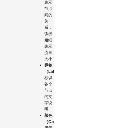
表示
节点
间的
关
系，
弧线
粗细
表示
流量
大小
标签
（Labels）
：
标识
各个
节点
的文
字说
明
颜色
（Colors）
：
用于