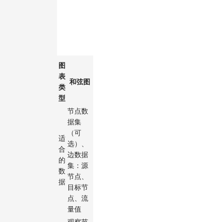
图
表
和弦图
类
型
节点数
据集
（可
适
选）、
合
边数据
的
集：源
数
节点、
据
目标节
点、流
量值
观察节