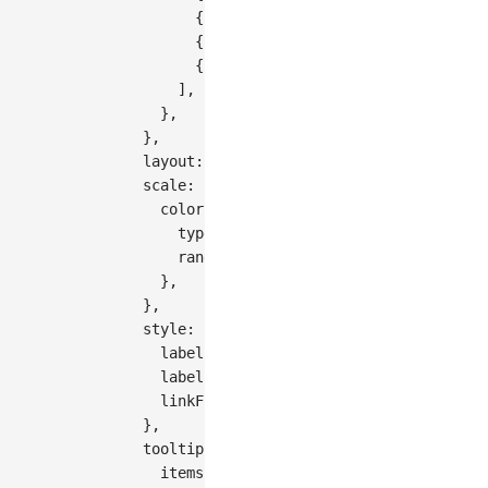
{
source
:
'深圳'
,
target
:
'北京'
,
{
source
:
'深圳'
,
target
:
'上海'
,
{
source
:
'深圳'
,
target
:
'广州'
,
]
,
}
,
}
,
layout
:
{
nodeWidthRatio
:
0.05
}
,
scale
:
{
color
:
{
type
:
'ordinal'
,
range
:
[
'#5B8FF9'
,
'#5AD8A6'
,
'#F6B
}
,
}
,
style
:
{
labelFontSize
:
12
,
labelFill
:
'#333'
,
linkFillOpacity
:
0.6
,
}
,
tooltip
:
{
items
:
[