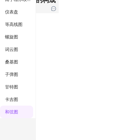
仪表盘
等高线图
螺旋图
词云图
桑基图
子弹图
甘特图
卡吉图
和弦图