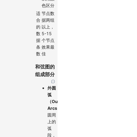
色区分
适
节点数
合
据两组
的
以上，
数
5-15
据
个节点
条
效果最
数
佳
和弦图的
组成部分
外圆
弧
（Outer
Arcs）
：
圆周
上的
弧
段，