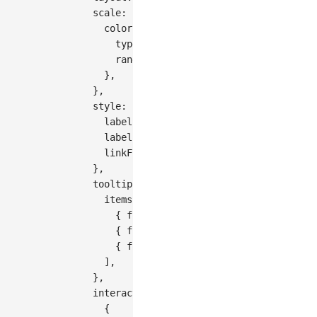
scale
:
{
color
:
{
type
:
'ordinal'
,
range
:
[
'#1f77b4'
,
'#ff7f0e'
,
'#2ca
}
,
}
,
style
:
{
labelFontSize
:
11
,
labelFill
:
'#333'
,
linkFillOpacity
:
0.6
,
}
,
tooltip
:
{
items
:
[
{
field
:
'source'
,
name
:
'依赖包'
}
,
{
field
:
'target'
,
name
:
'目标包'
}
,
{
field
:
'value'
,
name
:
'依赖强度'
}
]
,
}
,
interaction
:
[
{