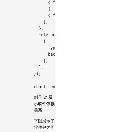
{
field
:
'source'
,
name
:
'源城市'
}
,
{
field
:
'target'
,
name
:
'目标城市'
{
field
:
'value'
,
name
:
'流动人口'
}
]
,
}
,
interaction
:
[
{
type
:
'elementHighlight'
,
background
:
true
,
}
,
]
,
}
)
;
chart
.
render
(
)
;
例子 2:
展
示软件依赖
关系
下图展示了
软件包之间