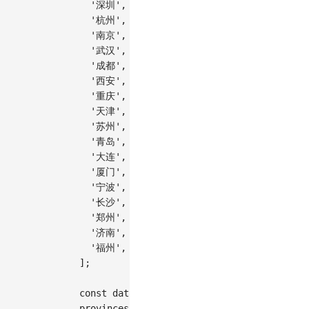
'深圳'
,
'杭州'
,
'南京'
,
'武汉'
,
'成都'
,
'西安'
,
'重庆'
,
'天津'
,
'苏州'
,
'青岛'
,
'大连'
,
'厦门'
,
'宁波'
,
'长沙'
,
'郑州'
,
'济南'
,
'福州'
,
]
;
const
 data 
=
[
]
;
provinces
.
forEach
(
(
source
,
 i
)
=>
{