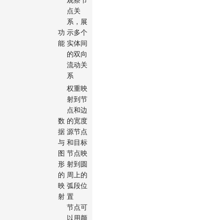
点关
系，展
功
示多个
能
实体间
的双向
流动关
系
权重映
射到节
点和边
数
的宽度
据
源节点
与
和目标
图
节点映
形
射到圆
的
周上的
映
弧段位
射
置
节点可
以用颜