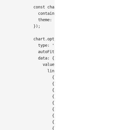
const
 chart 
=
new
Chart
(
{
container
:
'container'
,
theme
:
'classic'
,
}
)
;
chart
.
options
(
{
type
:
'chord'
,
autoFit
:
true
,
data
:
{
value
:
{
links
:
[
{
source
:
'北京'
,
target
:
'上海'
,
{
source
:
'北京'
,
target
:
'广州'
,
{
source
:
'北京'
,
target
:
'深圳'
,
{
source
:
'上海'
,
target
:
'北京'
,
{
source
:
'上海'
,
target
:
'广州'
,
{
source
:
'上海'
,
target
:
'深圳'
,
{
source
:
'广州'
,
target
:
'北京'
,
{
source
:
'广州'
,
target
:
'上海'
,
{
source
:
'广州'
,
target
:
'深圳'
,