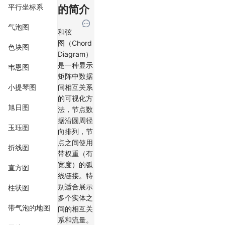
平行坐标系
的简介
气泡图
和弦
图（Chord
色块图
Diagram）
是一种显示
韦恩图
矩阵中数据
间相互关系
小提琴图
的可视化方
旭日图
法，节点数
据沿圆周径
玉珏图
向排列，节
点之间使用
折线图
带权重（有
宽度）的弧
直方图
线链接。特
别适合展示
柱状图
多个实体之
带气泡的地图
间的相互关
系和流量。