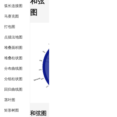
和弦
弧长连接图
图
马赛克图
打包图
点描法地图
堆叠面积图
堆叠柱状图
分布曲线图
分组柱状图
回归曲线图
茎叶图
矩形树图
和弦图