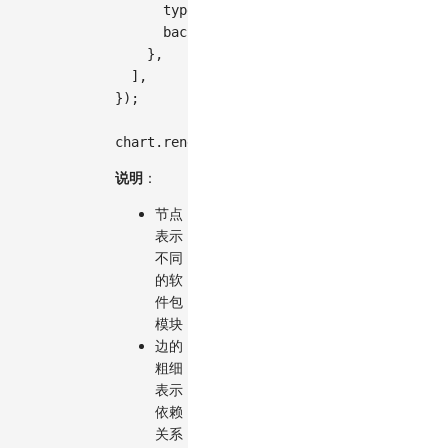
type
:
'elementHighlight'
,
background
:
true
,
}
,
]
,
}
)
;
chart
.
render
(
)
;
说明
：
节点
表示
不同
的软
件包
模块
边的
粗细
表示
依赖
关系