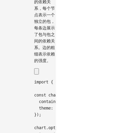
的依赖关
系，每个节
点表示一个
独立的包，
每条边展示
了包与包之
间的依赖关
系。边的粗
细表示依赖
的强度。
import
{
Chart
}
from
'@antv/g2'
;
const
 chart 
=
new
Chart
(
{
container
:
'container'
,
theme
:
'classic'
,
}
)
;
chart
.
options
(
{