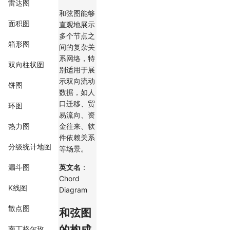
雷达图
和弦图能够
面积图
直观地展示
多个节点之
箱形图
间的复杂关
系网络，特
双向柱状图
别适用于展
示双向流动
饼图
数据，如人
口迁移、贸
环图
易流向、资
金往来、软
热力图
件依赖关系
分级统计地图
等场景。
英文名
：
漏斗图
Chord
K线图
Diagram
散点图
和弦图
的构成
南丁格尔玫瑰图