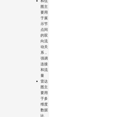
和弦
图主
要用
于展
示节
点间
的双
向流
动关
系，
强调
连接
和流
量
雷达
图主
要用
于多
维度
数据
比