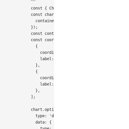
const
{
Chart
}
=
G2
;
const
 chart 
=
new
Chart
(
{
container
:
'container'
,
}
)
;
const
 container 
=
 chart
.
getContainer
(
)
;
const
 coordinateMap 
=
[
{
coordinate
:
'cartesian'
,
label
:
'直角坐标系'
,
}
,
{
coordinate
:
'polar'
,
label
:
'极坐标系'
,
}
,
]
;
chart
.
options
(
{
type
:
'density'
,
data
:
{
type
:
'fetch'
,