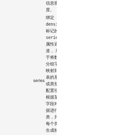
信息密
度。
绑定
density
标记的
series
属性通
道， 用
于将数据
分组字段
映射到图
表的系列
series
encode
-
✓
或类别的
配置项，
根据某个
字段对数
据进行分
类，并为
每个类别
生成独立