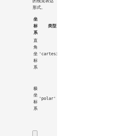
的视觉表达
形式。
坐
图
标
类型
表
系
直
和
角
密
坐
度
'cartesian'
标
图
系
等
极
坐
极
标
坐
小
'polar'
标
提
系
琴
图
等