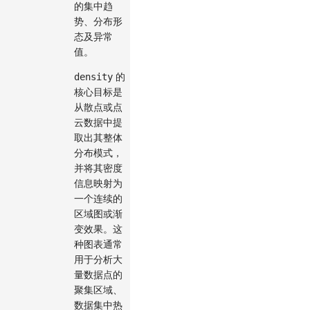
的集中趋
势、分布形
态及异常
值。
的
density
核心目标是
从散点或点
云数据中提
取出其整体
分布模式，
并将其密度
信息映射为
一个连续的
区域图或渐
变效果。这
种图表通常
用于分析大
量数据点的
聚集区域、
数据集中热