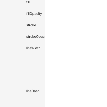
fill
-
充色
Function<string>
图形的填
|
number
fillOpacity
-
充透明度
Function<number>
图形的描
|
string
stroke
-
边
Function<string>
描边透明
|
number
strokeOpacity
-
度
Function<number>
图形描边
|
number
lineWidth
-
的宽度
Function<number>
描边的虚
线配置，
第一个值
为虚线每
个分段的
长度，第
|
[number,number]
二个值为
lineDash
-
Function<[number,
分段间隔
number]>
的距离。
lineDash