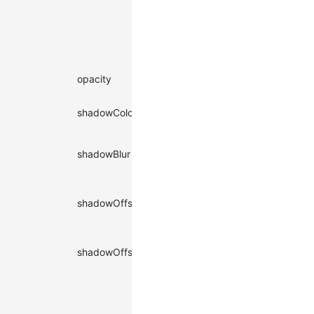
设为[0, 0]
的效果为
没有描
边。
图形的整
|
number
opacity
-
体透明度
Function<number>
图形阴影
|
string
shadowColor
-
颜色
Function<string>
图形阴影
|
number
shadowBlur
的高斯模
-
Function<number>
糊系数
设置阴影
|
number
shadowOffsetX
距图形的
-
Function<number>
水平距离
设置阴影
|
number
shadowOffsetY
距图形的
-
Function<number>
垂直距离
鼠标样
式。同