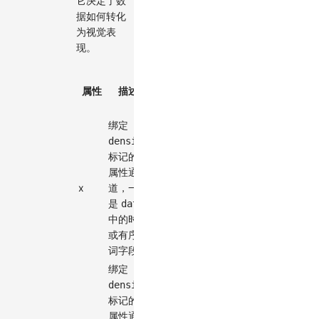
它决定了数
据如何转化
为视觉表
现。
默
必
属性
描述
类型
认
选
值
绑定
density
标记的
x
属性通
x
道，一般
encode
-
✓
是
data
中的时间
或有序名
词字段
绑定
density
标记的
y
属性通