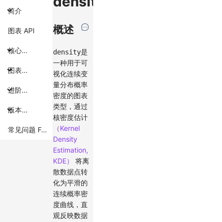
density
简介
概述
图表 API
核心概念
是
density
一种用于可
图表组件
视化连续变
量分布概率
进阶主题
密度的图表
类型，通过
版本特性
核密度估计
（Kernel
常见问题 FAQ
Density
Estimation,
KDE）
将离
散数据点转
化为平滑的
连续概率密
度曲线，直
观反映数据