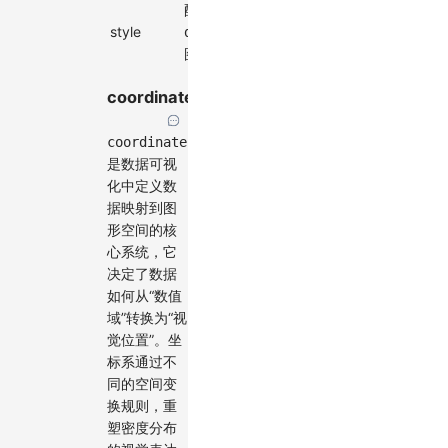
配置
style
style
-
density
图形样式
coordinate
coordinate
是数据可视
化中定义数
据映射到图
形空间的核
心系统，它
决定了数据
如何从“数值
域”转换为“视
觉位置”。坐
标系通过不
同的空间变
换规则，重
塑密度分布