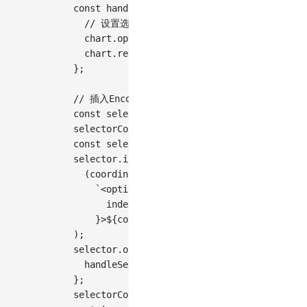
const
handleSetCoordinate
=
(
coordinate
)
=
// 设置选中的坐标系
  chart
.
options
(
{
coordinate
:
{
type
:
 coor
  chart
.
render
(
)
;
// 重新渲染图表
}
;
// 插入Encode-Color 选择器
const
 selectorContainer 
=
document
.
createE
selectorContainer
.
textContent
=
'选择坐标系 
const
 selector 
=
document
.
createElement
(
's
selector
.
innerHTML
=
 coordinateMap
.
map
(
(
coordinate
,
 index
)
=>
`
<option value="
${
coordinate
.
coordinat
      index 
===
0
?
'selected'
:
''
}
>
${
coordinate
.
label
}
</option>
`
,
)
;
selector
.
onchange
=
(
e
)
=>
{
handleSetCoordinate
(
e
.
target
.
value
)
;
}
;
selectorContainer
.
appendChild
(
selector
)
;