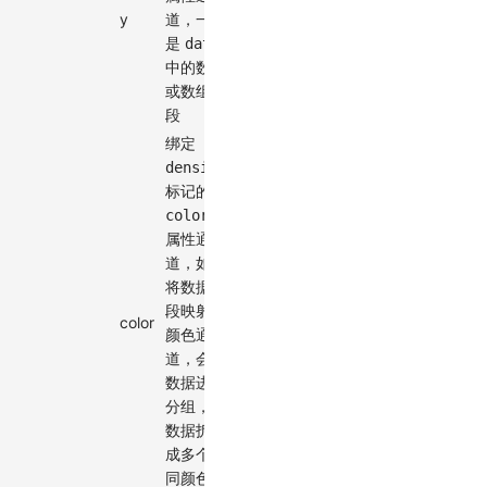
y
道，一般
encode
-
✓
是
data
中的数值
或数组字
段
绑定
density
标记的
color
属性通
道，如果
将数据字
段映射到
color
encode
-
颜色通
道，会对
数据进行
分组，将
数据拆分
成多个不
同颜色的