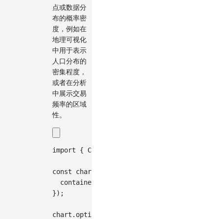
点或数据分
布的概率密
度，例如在
地理可视化
中用于表示
人口分布的
密集程度，
或者在分析
中展示交易
频率的区域
性。
import
{
Chart
}
from
'@antv/g2'
;
const
 chart 
=
new
Chart
(
{
container
:
'container'
,
}
)
;
chart
.
options
(
{