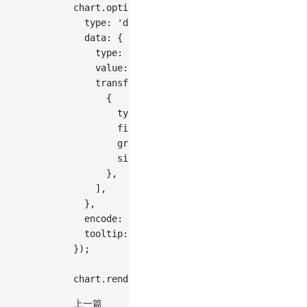
chart
.
options
(
{
type
:
'density'
,
data
:
{
type
:
'fetch'
,
value
:
'https://assets.antv.antgroup.c
transform
:
[
{
type
:
'kde'
,
field
:
'y'
,
groupBy
:
[
'x'
]
,
size
:
20
,
}
,
]
,
}
,
encode
:
{
x
:
'x'
,
y
:
'y'
,
color
:
'x'
,
si
tooltip
:
false
,
}
)
;
chart
.
render
(
)
;
上一篇