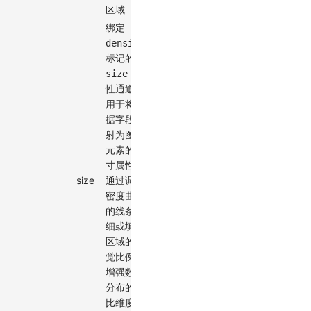
区域
绑定
density
标记的
属
size
性通道，
用于将数
据字段映
射为图形
元素的尺
寸属性，
size
通过调整
encode
-
✓
密度曲线
的线条粗
细或填充
区域的视
觉比例，
增强数据
分布的对
比维度与