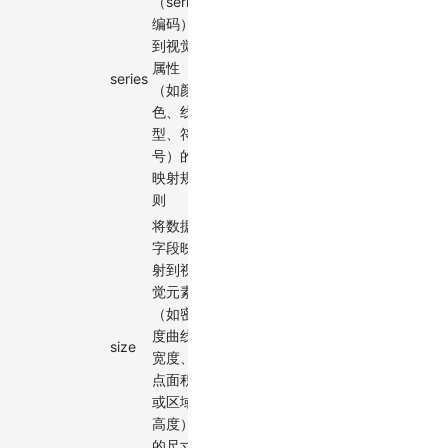
（series
编码）
到视觉
属性
{type:
series
scale
（如颜
'band'}
色、线
型、符
号）的
映射规
则
将数据
字段映
射到视
觉元素
（如密
度曲线
{type:
size
scale
宽度、
'identity'}
点面积
或区域
高度）
的尺寸