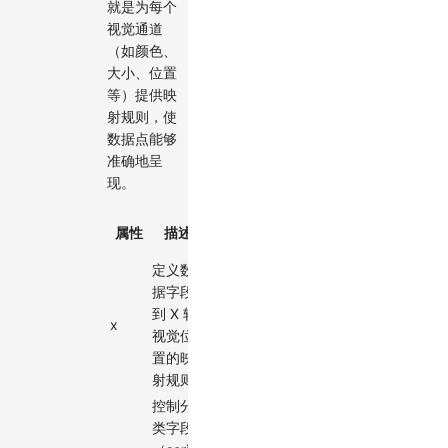
就是为每个
视觉通道
（如颜色、
大小、位置
等）提供映
射规则，使
数据点能够
准确地呈
现。
必
属性
描述
类型
默认值
选
定义数
据字段
到 X 轴
{type:
x
scale
视觉位
'band'}
置的映
射规则
控制分
类字段