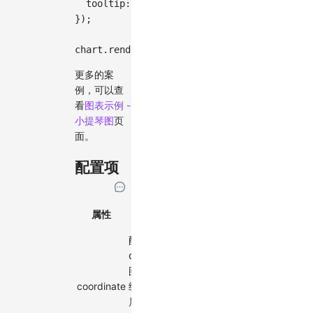
tooltip
:
false
,
// 关闭图表的 tooltip 功能
}
)
;
chart
.
render
(
)
;
更多的案
例，可以查
看
图表示例 -
小提琴图
页
面。
配置项
必
属性
描述
类型
默认值
选
配置
density
图形坐标系
coordinate
统，支持的
coordinate
'cartesian'
属性：