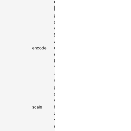
cartesian
|
polar
配置
density
标记的视觉
通道，包括
、
、
x
y
encode
、
encode
-
✓
color
等，
size
用于指定视
觉元素属性
和数据之间
的关系
配置
density
标记的图形
scale
缩放，包括
scale
-
、
、
x
y
、
series
等
size