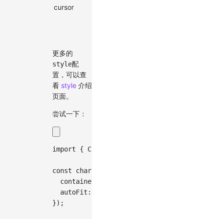
css 的鼠
|
string
cursor
'd
标样式，
Function<string>
默认
'default'。
更多的
配
style
置，可以查
看
style
介绍
页面。
尝试一下：
import
{
Chart
}
from
'@antv/g2'
;
const
 chart 
=
new
Chart
(
{
container
:
'container'
,
autoFit
:
true
,
}
)
;