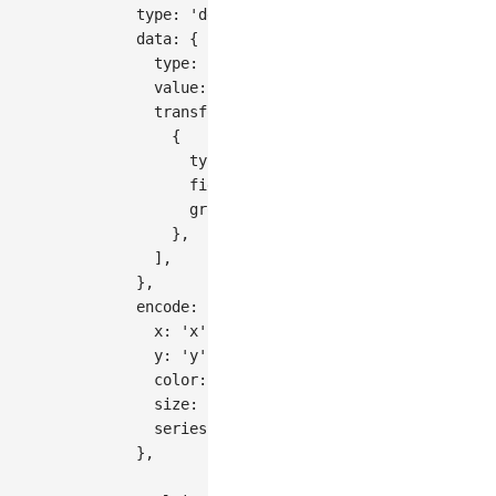
type
:
'density'
,
// 设置图表类型为密度图
data
:
{
type
:
'fetch'
,
// 指定数据类型为通过网络
value
:
'https://assets.antv.antgroup.c
transform
:
[
{
type
:
'kde'
,
// 使用核密度估计（KDE
field
:
'y'
,
// 指定 KDE 计算的字段为 
groupBy
:
[
'x'
,
'species'
]
,
// 按 
}
,
]
,
}
,
encode
:
{
x
:
'x'
,
// 将 'x' 字段映射到 x 轴
y
:
'y'
,
// 将 'y' 字段映射到 y 轴
color
:
'species'
,
// 将 'species' 字
size
:
'size'
,
// 将 'size' 字段映射到图
series
:
'species'
,
// 将 'species' 
}
,