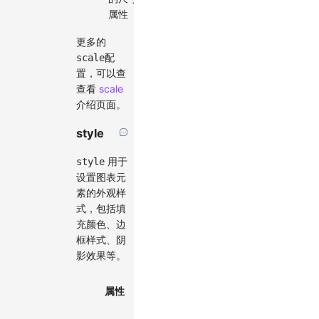
属性
更多的
配
scale
置，可以查
查看
scale
介绍页面。
style
用于
style
设置图表元
素的外观样
式，包括填
充颜色、边
框样式、阴
影效果等。
属性
描述
类型
图形的填
|
string