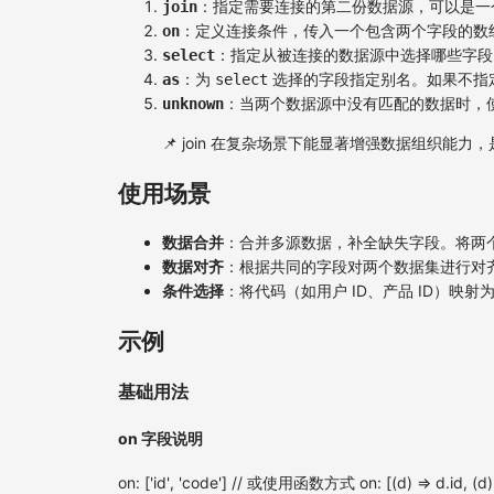
：指定需要连接的第二份数据源，可以是一
join
：定义连接条件，传入一个包含两个字段的数
on
：指定从被连接的数据源中选择哪些字段
select
：为
选择的字段指定别名。如果不指
as
select
：当两个数据源中没有匹配的数据时，
unknown
📌 join 在复杂场景下能显著增强数据组织能
使用场景
数据合并
：合并多源数据，补全缺失字段。将两
数据对齐
：根据共同的字段对两个数据集进行对
条件选择
：将代码（如用户 ID、产品 ID）
示例
基础用法
on 字段说明
on: ['id', 'code'] // 或使用函数方式 on: [(d) => d.id, (d)