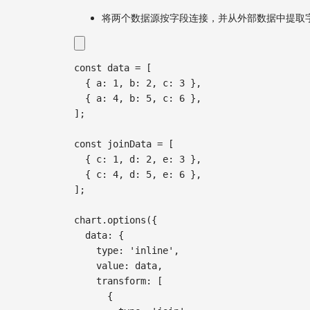
将两个数据源按字段连接，并从外部数据中提取
const
 data 
=
[
{
 a
:
1
,
 b
:
2
,
 c
:
3
}
,
{
 a
:
4
,
 b
:
5
,
 c
:
6
}
,
]
;
const
 joinData 
=
[
{
 c
:
1
,
 d
:
2
,
 e
:
3
}
,
{
 c
:
4
,
 d
:
5
,
 e
:
6
}
,
]
;
chart
.
options
(
{
  data
:
{
    type
:
'inline'
,
    value
:
 data
,
    transform
:
[
{