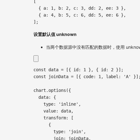
[
{
a
:
1
,
b
:
2
,
c
:
3
,
dd
:
2
,
ee
:
3
}
,
{
a
:
4
,
b
:
5
,
c
:
6
,
dd
:
5
,
ee
:
6
}
,
]
;
设置默认值 unknown
当两个数据源中没有匹配的数据时，使用 unkno
const
 data 
=
[
{
 id
:
1
}
,
{
 id
:
2
}
]
;
const
 joinData 
=
[
{
 code
:
1
,
 label
:
'A'
}
]
chart
.
options
(
{
  data
:
{
    type
:
'inline'
,
    value
:
 data
,
    transform
:
[
{
        type
:
'join'
,
        join
:
 joinData
,