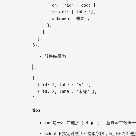
        on
:
[
'id'
,
'code'
]
,
        select
:
[
'label'
]
,
unknown
:
'未知'
,
}
,
]
,
}
,
}
)
;
转换结果为：
[
{
id
:
1
,
label
:
'A'
}
,
{
id
:
2
,
label
:
'未知'
}
,
]
;
tips
join 是一种 左连接（left join），意味着主数
select 不指定时默认不提取字段，只用于判断