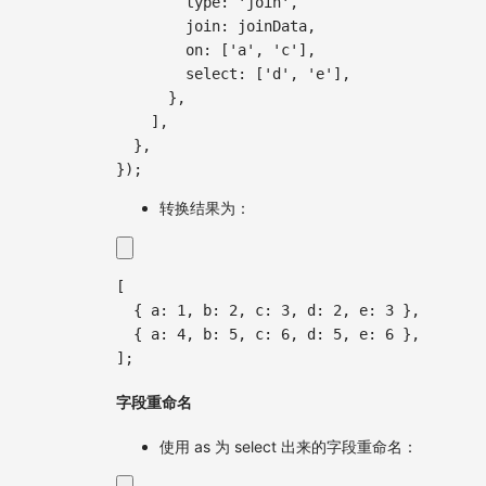
        type
:
'join'
,
        join
:
 joinData
,
        on
:
[
'a'
,
'c'
]
,
        select
:
[
'd'
,
'e'
]
,
}
,
]
,
}
,
}
)
;
转换结果为：
[
{
a
:
1
,
b
:
2
,
c
:
3
,
d
:
2
,
e
:
3
}
,
{
a
:
4
,
b
:
5
,
c
:
6
,
d
:
5
,
e
:
6
}
,
]
;
字段重命名
使用 as 为 select 出来的字段重命名：